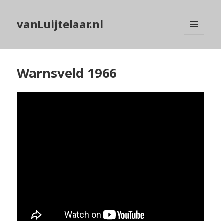
vanLuijtelaar.nl
MENU
EN
WIDGETS
Warnsveld 1966