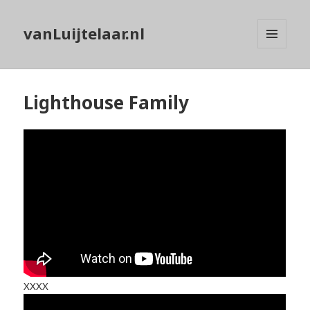
vanLuijtelaar.nl
MENU
EN
WIDGETS
Lighthouse Family
XXXX