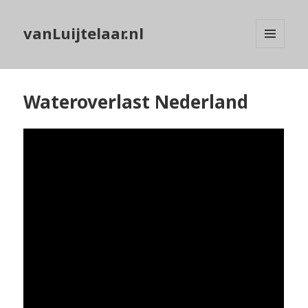
vanLuijtelaar.nl
MENU
EN
WIDGETS
Wateroverlast Nederland